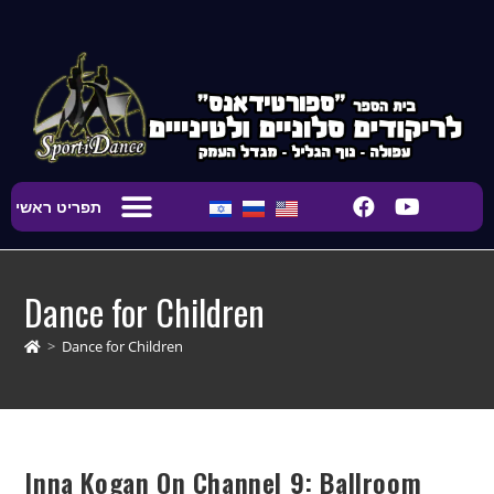
content
תפריט ראשי
Main Page
Studio Rental
Dance for Children
>
Dance for Children
Inna Kogan On Channel 9: Ballroom