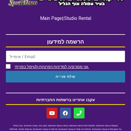
Main Page
Studio Rental
הרשמה למידעון
אני מסכים/ה למדיניות הפרטיות ולטיפול בפנייתי.
שלח פנייה
עקבו אחרינו ברשתות החברתיות
Afula Cup
,
Summer camp
,
novו god
,
ballroom dance afula
,
ballroom dance Nof HaGalil
,
ballroom dance Migdal
HaEmek
,
Кубок Афулы
,
Бальные танцы в Афуле
,
Бальные танцы в Ноф ха-Галиль
,
Бальные танцы в Мигдаль Ха-