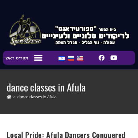
content
תפריט ראשי
Main Page
Studio Rental
dance classes in Afula
>
dance classes in Afula
Local Pride: Afula Dancers Conquered