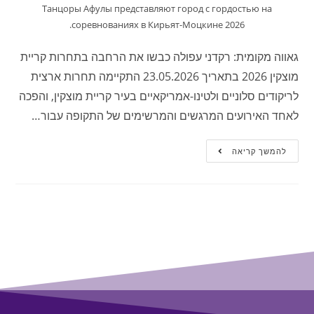
Танцоры Афулы представляют город с гордостью на
соревнованиях в Кирьят-Моцкине 2026.
גאווה מקומית: רקדני עפולה כבשו את הרחבה בתחרות קריית
מוצקין 2026 בתאריך 23.05.2026 התקיימה תחרות ארצית
לריקודים סלוניים ולטינו-אמריקאיים בעיר קריית מוצקין, והפכה
לאחד האירועים המרגשים והמרשימים של התקופה עבור…
להמשך קריאה