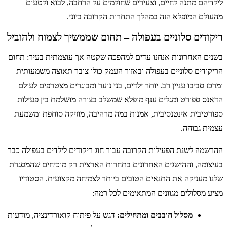
לילדיהם מתנה לחיים, וצעירים שחולמים על הרחבה, לבוא ולטעום
מהעולם המופלא הזה במהלך התחרות הקרובה ביוני.
ריקודים סלוניים בעפולה – תחום שממשיך לצמוח ולהוביל
בשנים האחרונות אנחנו עדים למהפכה שקטה אך עוצמתית בעיר: תחום
הריקודים סלוניים בעפולה ובאזור העמק כולו צובר תאוצה משמעותית
ומרכז סביבו עניין רב. יותר ילדים, בני נוער ומבוגרים מצטרפים לעולם
הדאנס ספורט ומגלים ענף מופלא שמשלב בצורה מושלמת בין פעילות
ספורטיבית אינטנסיבית, אמנות במה מרהיבה, מוזיקה סוחפת ומשמעת
עצמית גבוהה.
ההרשמה לשנת הפעילות הקרובה עבור חוג ריקודים לילדים בעפולה כבר
בעיצומה, וההישגים האחרונים בתחרות הארצית רק מוכיחים שהמסגרת
שלנו מעניקה את התנאים הטובים ביותר לצמיחה מקצועית. הסטודיו
מציע מסלולים מגוונים המתאימים לכל רמה:
מסלול חובבים ומתחילים:
דגש על פיתוח קואורדינציה, מודעות