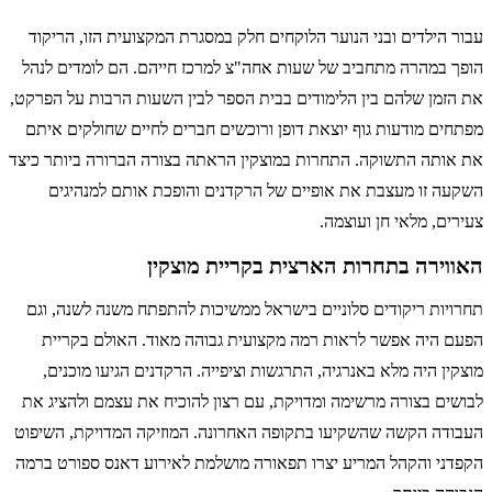
עבור הילדים ובני הנוער הלוקחים חלק במסגרת המקצועית הזו, הריקוד
הופך במהרה מתחביב של שעות אחה"צ למרכז חייהם. הם לומדים לנהל
את הזמן שלהם בין הלימודים בבית הספר לבין השעות הרבות על הפרקט,
מפתחים מודעות גוף יוצאת דופן ורוכשים חברים לחיים שחולקים איתם
את אותה התשוקה. התחרות במוצקין הראתה בצורה הברורה ביותר כיצד
השקעה זו מעצבת את אופיים של הרקדנים והופכת אותם למנהיגים
צעירים, מלאי חן ועוצמה.
האווירה בתחרות הארצית בקריית מוצקין
תחרויות ריקודים סלוניים בישראל ממשיכות להתפתח משנה לשנה, וגם
הפעם היה אפשר לראות רמה מקצועית גבוהה מאוד. האולם בקריית
מוצקין היה מלא באנרגיה, התרגשות וציפייה. הרקדנים הגיעו מוכנים,
לבושים בצורה מרשימה ומדויקת, עם רצון להוכיח את עצמם ולהציג את
העבודה הקשה שהשקיעו בתקופה האחרונה. המוזיקה המדויקת, השיפוט
הקפדני והקהל המריע יצרו תפאורה מושלמת לאירוע דאנס ספורט ברמה