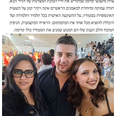
צוות מקצועי ומיומן שמקדיש את חייו לטובת המצוינות של הדור הבא.
תודה עמוקה ומיוחדת למאמנים הראשיים אינה ויקיר קוגן על השעות
האינסופיות בסטודיו, על ההשקעה האישית בכל תלמיד ותלמידה ועל
היכולת להוציא מכל אחד את המקסימום. הראייה המקצועית, הניסיון
המוכח והלב הענק שלו הם המנוע שמניע את הסטודיו כולו קדימה.