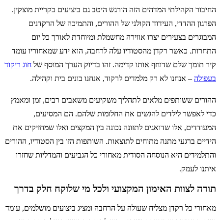
החיבור הקהילתי המדהים הזה הורגש היטב גם ביציעים בקריית מוצקין.
הפרגון ההדדי, העידוד הקולני של ההורים, והתמיכה של הרקדנים
המבוגרים בצעירים יצרו אווירה מחשמלת ומיוחדת לאורך כל יום
התחרות. כאשר רקדן מהסטודיו עלה לרחבה, הוא ידע שמאחוריו עומד
קיר תומך שלם שדוחף אותו קדימה. זהו בדיוק הערך המוסף של
חוג ריקוד
בעפולה
– אנחנו לא רק מלמדים לרקוד, אנחנו בונים בית וקהילה.
ההורים ששותפים מלאים לתהליך משקיעים משאבים רבים, זמן ומאמץ
כדי לאפשר לילדים להגשים את החלומות שלהם. הם המסיעים,
המעודדים, אלו שדואגים לתזונה נכונה בין המקצים ואלו שמחזיקים את
הידיים ברגעי מתנה מתוחים לתוצאות. השותפות הזו בין הסטודיו, ההורים
והתלמידים היא הנוסחה הסודית מאחורי כל הגביעים והמדליות שחזרו
איתנו לעמק.
תודה לצוות האימון המקצועי ולכל מי שלוקח חלק בדרך
מאחורי כל רקדן מצליח שעולה על הרחבה ומציג ביצועים מושלמים, עומד