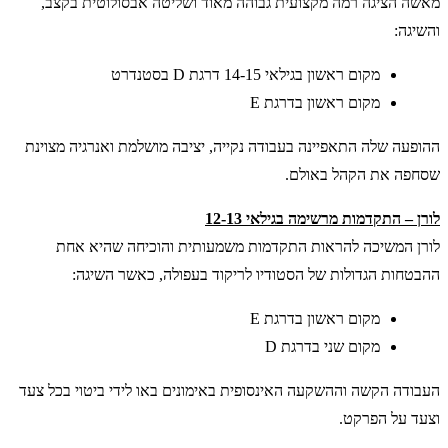
מאשה הציגה רמה מקצועית גבוהה מאוד ושליטה אבסולוטית בקצב,
והשיגה:
מקום ראשון בגילאי 14-15 דרגת D בסטנדרט
מקום ראשון בדרגת E
ההופעה שלה התאפיינה בעבודה נקייה, יציבה מושלמת ואנרגיה מצוינת
שסחפה את הקהל באולם.
לורן – התקדמות מרשימה בגילאי 12-13
לורן המשיכה להראות התקדמות משמעותית והוכיחה שהיא אחת
ההבטחות הגדולות של הסטודיו לריקוד בעפולה, כאשר השיגה:
מקום ראשון בדרגת E
מקום שני בדרגת D
העבודה הקשה וההשקעה האינסופית באימונים באו לידי ביטוי בכל צעד
וצעד על הפרקט.