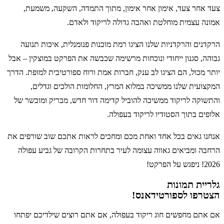
צעד אחר צעד, אימון אחר אימון, מתוך התמדה, השקעה, משמעת,
אמונה עצמית מוחלטת ואהבה גדולה לריקוד ולאדם.
הרקדנים והרקדניות שלנו הציגו רמת מוכנות פנומנלית, איכות תנועה
גבוהה, סגנון ייחודי ונוכחות מרשימה שכבשה את הפרקט במוצקין – אבל
יותר מכול, הם הציגו לב ענק, חברות אמת ורוח ספורטיבית למופת. הדרך
המקצועית שלנו ממשיכה במלוא המרץ, החלומות הולכים וגדלים,
והתשוקה לריקוד ממשיכה להוביל קדימה דור חדש, מבריק ומוכשר של
אלופים בתוך הסטודיו לריקוד בעפולה.
אנחנו גאים בכל אחד ואחת מכם ומחכים לראות אתכם שוב שורפים את
הרחבה ומביאים גאווה עצומה לעיר בתחרות הקרובה של גביע עפולה
2026! ניפגש על הפרקט!
גלריית תמונות
הצטרפו לספורטידאנס!
אם אתם מחפשים חוג ריקוד בעפולה, אם אתם רוצים שילדיכם יפתחו