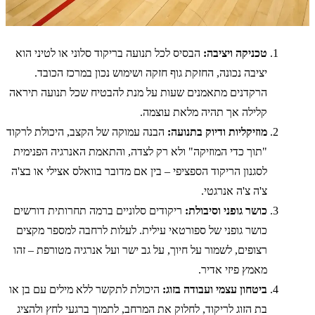
טכניקה ויציבה:
הבסיס לכל תנועה בריקוד סלוני או לטיני הוא
יציבה נכונה, החזקת גוף חזקה ושימוש נכון במרכז הכובד.
הרקדנים מתאמנים שעות על מנת להבטיח שכל תנועה תיראה
קלילה אך תהיה מלאת עוצמה.
מוזיקליות ודיוק בתנועה:
הבנה עמוקה של הקצב, היכולת לרקוד
"תוך כדי המוזיקה" ולא רק לצדה, והתאמת האנרגיה הפנימית
לסגנון הריקוד הספציפי – בין אם מדובר בוואלס אצילי או בצ'ה
צ'ה צ'ה אנרגטי.
כושר גופני וסיבולת:
ריקודים סלוניים ברמה תחרותית דורשים
כושר גופני של ספורטאי עילית. לעלות לרחבה למספר מקצים
רצופים, לשמור על חיוך, על גב ישר ועל אנרגיה מטורפת – זהו
מאמץ פיזי אדיר.
ביטחון עצמי ועבודה בזוג:
היכולת לתקשר ללא מילים עם בן או
בת הזוג לריקוד, לחלוק את המרחב, לתמוך ברגעי לחץ ולהציג