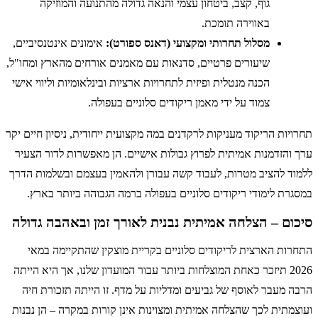
גוף, קצב, ביטחון עצמי והנאה גדולה מהתנועה והמוזיקה
באווירה תומכת.
מסלול תחרותי ומקצועי (דאנס ספורט):
אימונים אינטנסיביים,
שיעורים פרטיים, סדנאות עם מאמנים אורחים מהארץ ומחו"ל,
הכנה מנטלית ופיזית לתחרויות ארציות ובינלאומיות וליווי אישי
צמוד על ידי מאמן ריקודים סלוניים בעפולה.
תחרויות הריקוד מעניקות לרקדנים במה מקצועית ייחודית, ניסיון חיים יקר
ערך והזדמנות אמיתית לפרוץ גבולות אישיים. הן מאפשרות לדור הצעיר
ללמוד להציב מטרות, לעבוד קשה עבורן ולהאמין בעצמם ובשלמות הדרך
במסגרת לימודי ריקודים סלוניים בעפולה ברמה הגבוהה ביותר בארץ.
סיכום – הצלחה אמיתית נבנית לאורך זמן ובאהבה גדולה
התחרות הארצית לריקודים סלוניים בקריית מוצקין שהתקיימה במאי
2026 תיזכר כאחת המוצלחות ביותר עבור המועדון שלנו, אך היא הייתה
הרבה מעבר לאוסף של גביעים ומדליות על מדף. זו הייתה תזכורת חיה
ועוצמתית לכך שהצלחה אמיתית ומצוינות אינן קורות במקרה – הן נבנות