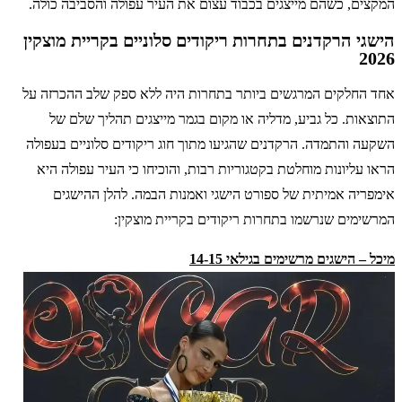
המקצים, כשהם מייצגים בכבוד עצום את העיר עפולה והסביבה כולה.
הישגי הרקדנים בתחרות ריקודים סלוניים בקריית מוצקין
2026
אחד החלקים המרגשים ביותר בתחרות היה ללא ספק שלב ההכרזה על
התוצאות. כל גביע, מדליה או מקום בגמר מייצגים תהליך שלם של
השקעה והתמדה. הרקדנים שהגיעו מתוך חוג ריקודים סלוניים בעפולה
הראו עליונות מוחלטת בקטגוריות רבות, והוכיחו כי העיר עפולה היא
אימפריה אמיתית של ספורט הישגי ואמנות הבמה. להלן ההישגים
המרשימים שנרשמו בתחרות ריקודים בקריית מוצקין:
מיכל – הישגים מרשימים בגילאי 14-15