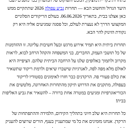
בתחרות בקריית מוצקין, המבט והפוקוס של המועדון כבר מופנים לעבר
היעד הגדול והחשוב הבא — תחרות
גביע עפולה
2026 שתתקיים ממש
כאן אצלנו בבית, בתאריך 06.06.2026. בעולם הריקודים הסלוניים
המקצועי הדרך לא נעצרת לעולם, וכל פסגה שמגיעים אליה היא רק
נקודת הזינוק להר הבא.
תחרות ביתית היא תמיד אירוע מרגש ובעל חשיבות עליונה. זו ההזדמנות
של כל תושבי העמק, החברים, בני המשפחה והקהל הרחב לבוא, לראות
מקרוב ולתמוך באלופים שלנו על הרחבה הביתית שלהם. הציפייה היא
לאולם מלא מפה לפה, לאנרגיות שישברו שיאים ולרמת ריקוד שתשאיר
את כולם פעורי פה. הרקדנים כבר חזרו לאימונים בסטודיו לריקוד
בעפולה, מתקנים את הדרוש תיקון מהתחרות האחרונה, מלטשים את
הכוריאוגרפיות ומגיעים במטרה אחת ברורה – להשאיר את גביע האליפות
בבית!
כל תחרות היא שלב חיוני בתהליך הקידום, הלמידה וההתפתחות של
הרקדן. אנחנו מזמינים את כל מי שמתעניין בענף, הורים שרוצים להעניק