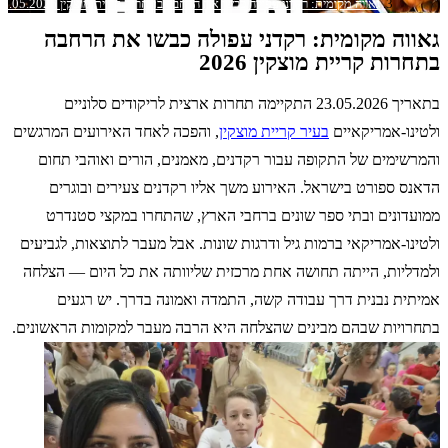
גאווה מקומית: רקדני עפולה כבשו את הרחבה בתחרות קריית מוצקין 23.05.2026
גאווה מקומית: רקדני עפולה כבשו את הרחבה
בתחרות קריית מוצקין 2026
בתאריך 23.05.2026 התקיימה תחרות ארצית לריקודים סלוניים
ולטינו-אמריקאיים
בעיר קריית מוצקין
, והפכה לאחד האירועים המרגשים
והמרשימים של התקופה עבור רקדנים, מאמנים, הורים ואוהבי תחום
הדאנס ספורט בישראל. האירוע משך אליו רקדנים צעירים ובוגרים
ממועדונים ובתי ספר שונים ברחבי הארץ, שהתחרו במקצי סטנדרט
ולטינו-אמריקאי ברמות גיל ודרגות שונות. אבל מעבר לתוצאות, לגביעים
ולמדליות, הייתה תחושה אחת מרכזית שליוותה את כל היום — הצלחה
אמיתית נבנית דרך עבודה קשה, התמדה ואמונה בדרך. יש רגעים
בתחרויות שבהם מבינים שהצלחה היא הרבה מעבר למקומות הראשונים.