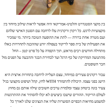
בין מקצי הסטנדרט והלטינו-אמריקאי היה אפשר לראות שילוב מיוחד בין
מקצועיות לרגש. כל רקדן ורקדנית עלו לרחבה עם הסגנון האישי שלהם
ועם מטרה אחת ברורה — לתת את ההופעה הטובה ביותר. מי שמכיר
את הפעילות של בית ספר לריקוד בעפולה יודע שההכנה לתחרויות כאלו
מתחילה חודשים רבים מראש, תוך הקפדה על כל פרט קטן – החל
מהתנועה המדויקת של כף הרגל ועד לבחירת הבגד וההבעה על הפנים מול
חבר השופטים.
עבור רקדנים צעירים במיוחד, עצם העלייה לרחבה בתחרות ארצית היא
הישג בפני עצמו. היכולת להתמודד WITH לחץ, קהל ושיפוט מקצועי בגיל
צעיר בונה ביטחון עצמי ומלמדת ערכים חשובים שילוו אותם גם מחוץ
לעולם הריקוד. ההורים שישבו ביציעים לא יכלו להסתיר את ההתרגשות
למשמע מחיאות הכפיים הסוערות שליוו את הנציגים שלנו לאורך כל