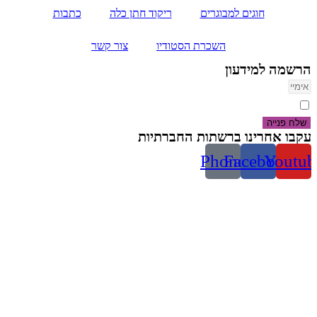
חוגים למבוגרים
ריקוד חתן כלה
כתבות
השכרת הסטודיו
צור קשר
הרשמה למידעון
אני מסכים/ה למדיניות הפרטיות ולטיפול בפנייתי.
שלח פנייה
עקבו אחרינו ברשתות החברתיות
Phone
Facebook
Youtub
,
ballroom dance afula
,
novו god
,
Summer camp
,
Afula Cup
ballroom dance Nof HaGalil
,
ballroom dance Migdal HaEmek
,
Кубок Афулы
,
Бальные танцы в Афуле
,
Бальные танцы в Ноф
ха-Галиль
,
Бальные танцы в Мигдаль Ха-Эмек
,
Лагерь в
Афуле
,
Летний лагерь в Афуле
,
Летний лагерь в Ноф ха-
Галиль
,
Летний лагерь в Мигдаль Ха-Эмек
,
Новый год в