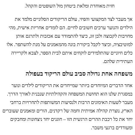
חזית מאוחדת ומלאת ביטחון מול השופטים והקהל.
אך מעבר לצד המקצועי והפיזי, עולם הריקודים הסלוניים מלמד את
הילדים והנוער ערכים חשובים לחיים. הם לומדים אחריות אישית, מהי
מחויבות לקבוצה ולבן זוג, כיצד להתמודד עם אכזבות ולתרגם אותן
למוטיבציה, וכיצד לקבל ביקורת בונה מהמאמנים על מנת להשתפר. אלו
כלים חיוניים שהתלמידים לוקחים איתם לבית הספר, לצבא ולקריירה
העתידית שלהם.
משפחה אחת גדולה סביב עולם הריקוד בעפולה
אחד הדברים המיוחדים ביותר שמייחדים את הריקודים לילדים ונוער
במסגרת שלנו הוא תחושת המשפחה והקהילתיות שנבנית לאורך הדרך.
מעבר לשעות האימונים הרבות ולנסיעות המשותפות לתחרויות ברחבי
הארץ, נוצרת קהילה אמיתית וחמה של רקדנים, הורים ומאמנים שעוברים
יחד את כל רכבת ההרים הרגשית הזו – חוגגים יחד ניצחונות ומחבקים
ומעודדים ברגעי משבר.