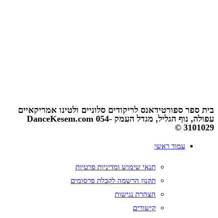
Афуле
,
Новый год в Ноф ха-Галиль
,
Новый год в Мигдаль Ха-
Эмек
,
afulacup.com
,
dancekesem.com
,
kaytana1.com
,
ריקודים סלוניים בעפולה
,
ריקודים סלוניים בנוף הגליל
,
,
novigod.co.il
ריקודים סלוניים במגדל העמק
,
קייטנה בעפולה
,
קייטנה בנוף הגליל
,
קייטנה במגדל העמק
,
קייטנה ספורטיכייף
,
נובי גוד עפולה
,
ריקודים
סלוניים ולטיניים
,
גביע עפולה
נגישות
I
תנאי שימוש ומדיניות פרטיות
בית ספר ספורטידאנס לריקודים סלוניים ולטינו אמריקאיים
עפולה, נוף הגליל, מגדל העמק DanceKesem.com 054-
3101029 ©
עמוד ראשי
תנאי שימוש ומדיניות פרטיות
תקנון הרשמה לקבלת פרסומים
הצהרת נגישות
קישורים