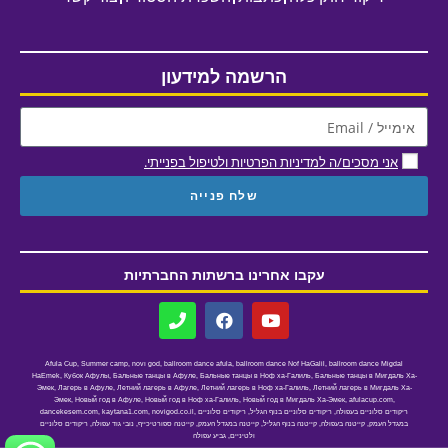
הרשמה למידעון
אני מסכים/ה למדיניות הפרטיות ולטיפול בפנייתי.
שלח פנייה
עקבו אחרינו ברשתות החברתיות
ballroom dance Migdal
,
ballroom dance Nof HaGalil
,
ballroom dance afula
,
novו god
,
Summer camp
,
Afula Cup
HaEmek
,
Кубок Афулы
,
Бальные танцы в Афуле
,
Бальные танцы в Ноф ха-Галиль
,
Бальные танцы в Мигдаль Ха-
Эмек
,
Лагерь в Афуле
,
Летний лагерь в Афуле
,
Летний лагерь в Ноф ха-Галиль
,
Летний лагерь в Мигдаль Ха-
Эмек
,
Новый год в Афуле
,
Новый год в Ноф ха-Галиль
,
Новый год в Мигдаль Ха-Эмек
,
afulacup.com
,
ריקודים סלוניים בעפולה
,
ריקודים סלוניים בנוף הגליל
,
ריקודים סלוניים
,
novigod.co.il
,
kaytana1.com
,
dancekesem.com
במגדל העמק
,
קייטנה בעפולה
,
קייטנה בנוף הגליל
,
קייטנה במגדל העמק
,
קייטנה ספורטיכייף
,
נובי גוד עפולה
,
ריקודים סלוניים
ולטיניים
,
גביע עפולה