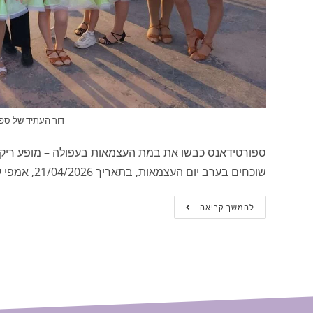
דור העתיד של ספ
ספורטידאנס כבשו את במת העצמאות בעפולה – מופע ריקודי
שוכחים בערב יום העצמאות, בתאריך 21/04/2026, אמפי עפולה הפך למוקד של חגיגה ישראלית,…
להמשך קריאה