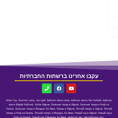
עקבו אחרינו ברשתות החברתיות
ballroom
,
ballroom dance Nof HaGalil
,
ballroom dance afula
,
novו god
,
Summer camp
,
Afula Cup
dance Migdal HaEmek
,
Кубок Афулы
,
Бальные танцы в Афуле
,
Бальные танцы в Ноф ха-
Галиль
,
Бальные танцы в Мигдаль Ха-Эмек
,
Лагерь в Афуле
,
Летний лагерь в Афуле
,
Летний
лагерь в Ноф ха-Галиль
,
Летний лагерь в Мигдаль Ха-Эмек
,
Новый год в Афуле
,
Новый год в
Ноф ха-Галиль
,
Новый год в Мигдаль Ха-Эмек
,
afulacup.com
,
dancekesem.com
,