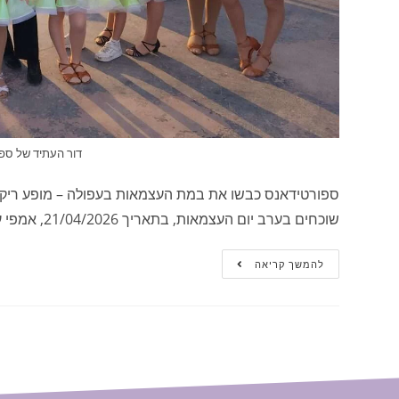
דור העתיד של ספ
ספורטידאנס כבשו את במת העצמאות בעפולה – מופע ריקודי
שוכחים בערב יום העצמאות, בתאריך 21/04/2026, אמפי עפולה הפך למוקד של חגיגה ישראלית,…
להמשך קריאה