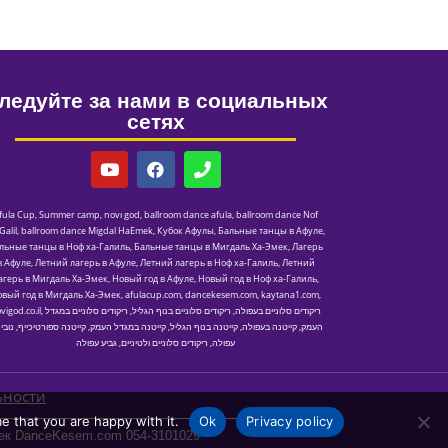
ледуйте за нами в социальных
сетях
fula Cup
,
Summer camp
,
novו god
,
ballroom dance afula
,
ballroom dance Nof
alil
,
ballroom dance Migdal HaEmek
,
Кубок Афулы
,
Бальные танцы в Афуле
,
льные танцы в Ноф ха-Галиль
,
Бальные танцы в Мигдаль Ха-Эмек
,
Лагерь
в Афуле
,
Летний лагерь в Афуле
,
Летний лагерь в Ноф ха-Галиль
,
Летний
агерь в Мигдаль Ха-Эмек
,
Новый год в Афуле
,
Новый год в Ноф ха-Галиль
,
овый год в Мигдаль Ха-Эмек
,
afulacup.com
,
dancekesem.com
,
kaytana1.com
,
vigod.co.il
,
ריקודים סלוניים במגדל
,
ריקודים סלוניים בנוף הגליל
,
ריקודים סלוניים בעפולה
נובי 
,
קייטנה ספורטיכייף
,
קייטנה במגדל העמק
,
קייטנה בנוף הגליל
,
קייטנה בעפולה
,
העמק
גביע עפולה
,
ריקודים סלוניים ולטיניים
,
עפולה
ьности
e that you are happy with it.
Ok
Privacy policy
ек DanceKesem.com 054-3101029