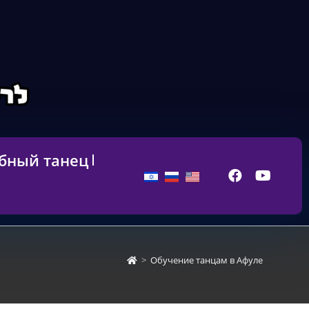
бный танец
>
Обучение танцам в Афуле