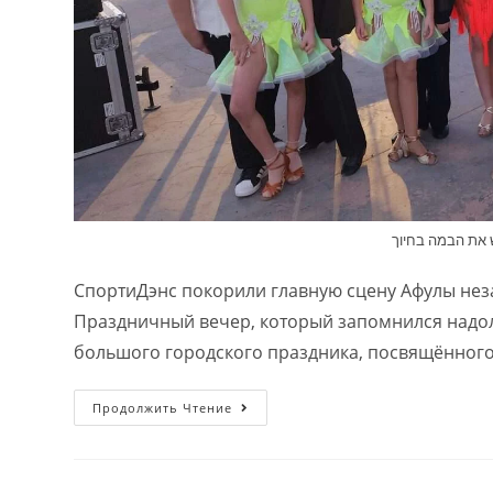
 את הבמה בחיוך
СпортиДэнс покорили главную сцену Афулы не
Праздничный вечер, который запомнился надол
большого городского праздника, посвящённог
Продолжить Чтение