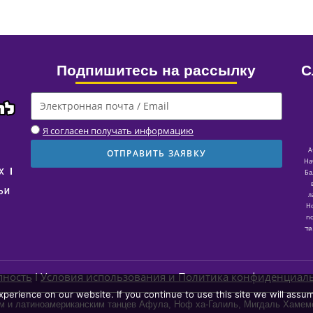
Подпишитесь на рассылку
С
Я согласен получать информацию
A
ОТПРАВИТЬ ЗАЯВКУ
HaG
х
Ба
ьи
л
Н
no
גוד
пность
I
Условия использования и Политика конфиденциал
erience on our website. If you continue to use this site we will assum
м и латиноамериканским танцев Афула, Ноф ха-Галиль, Мигдаль Хамем