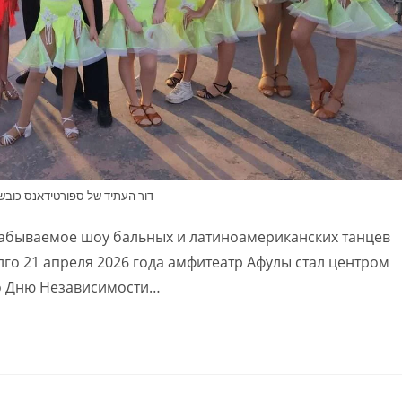
דור העתיד של ספורטידאנס כובש
забываемое шоу бальных и латиноамериканских танцев
го 21 апреля 2026 года амфитеатр Афулы стал центром
о Дню Независимости…