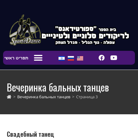
содержимому
תפריט ראשי
Главная страница
Кружки для детей
Кружки для взрослых
Свадебный танец
Аренда студии
Вечеринка бальных танцев
>
Вечеринка бальных танцев
>
Страница 3
Свадебный танец