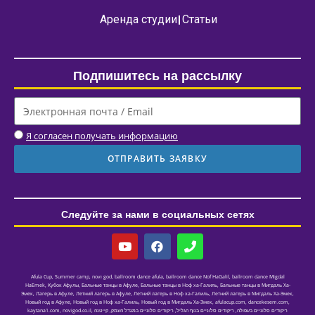
Аренда студии
Статьи
Подпишитесь на рассылку
Я согласен получать информацию
ОТПРАВИТЬ ЗАЯВКУ
Следуйте за нами в социальных сетях
Afula Cup
,
Summer camp
,
novו god
,
ballroom dance afula
,
ballroom dance Nof HaGalil
,
ballroom dance Migdal
HaEmek
,
Кубок Афулы
,
Бальные танцы в Афуле
,
Бальные танцы в Ноф ха-Галиль
,
Бальные танцы в Мигдаль Ха-
Эмек
,
Лагерь в Афуле
,
Летний лагерь в Афуле
,
Летний лагерь в Ноф ха-Галиль
,
Летний лагерь в Мигдаль Ха-Эмек
,
Новый год в Афуле
,
Новый год в Ноф ха-Галиль
,
Новый год в Мигдаль Ха-Эмек
,
afulacup.com
,
dancekesem.com
,
kaytana1.com
,
novigod.co.il
,
קייטנה
,
ריקודים סלוניים במגדל העמק
,
ריקודים סלוניים בנוף הגליל
,
ריקודים סלוניים בעפולה