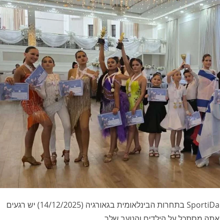
משלחת מעפולה כבשה את טביליסי: הישג ענק לרקדני SportiDance בתחרות הבינלאומית בגאורגיה (14/12/2025) יש רגעים
אתה מסתכל על הילדים והנוער שלך…